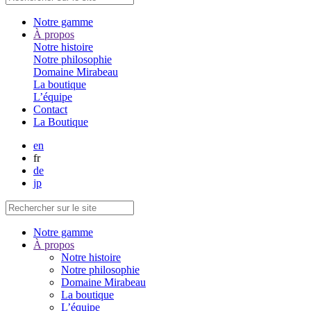
Notre gamme
À propos
Notre histoire
Notre philosophie
Domaine Mirabeau
La boutique
L’équipe
Contact
La Boutique
en
fr
de
jp
Notre gamme
À propos
Notre histoire
Notre philosophie
Domaine Mirabeau
La boutique
L’équipe