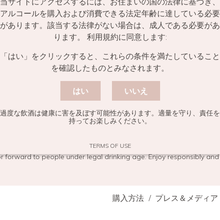
当サイトにアクセスするには、お住まいの国の法律に基づき、
アルコールを購入および消費できる法定年齢に達している必要
があります。該当する法律がない場合は、成人である必要があ
ります。 利用規約に同意します:
「はい」をクリックすると、これらの条件を満たしていること
登録して、メゾン・ミラボーのニュースを受け取る
を確認したものとみなされます。
電
はい
いいえ
子
メ
ー
過度な飲酒は健康に害を及ぼす可能性があります。適量を守り、責任を
ル
持ってお楽しみください。
*
TERMS OF USE
r forward to people under legal drinking age. Enjoy responsibly and
購入方法
プレス＆メディア