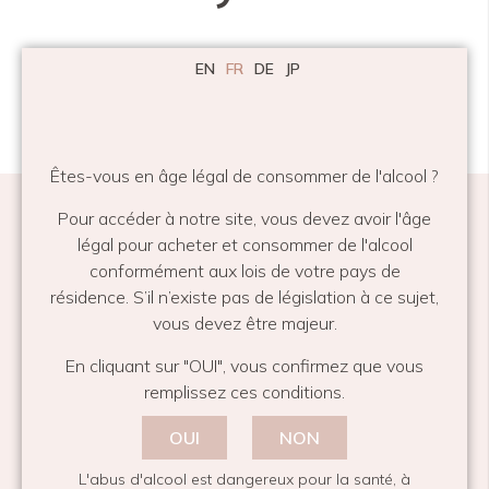
EN
FR
DE
JP
Êtes-vous en âge légal de consommer de l'alcool ?
Pour accéder à notre site, vous devez avoir l'âge
légal pour acheter et consommer de l'alcool
conformément aux lois de votre pays de
résidence. S’il n’existe pas de législation à ce sujet,
Abonnez-vous et partagez vos moments
vous devez être majeur.
Email
En cliquant sur "OUI", vous confirmez que vous
Ce champ n’est utilisé qu’à des fins de validation et devrait
remplissez ces conditions.
rester inchangé.
Email
*
OUI
NON
L'abus d'alcool est dangereux pour la santé, à